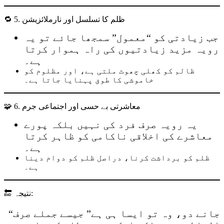
🔁 5. ظلم کا تسلسل اور نارملائزیشن
جب زیادتی کو “معمول” سمجھا جائے تو یہ
رویہ مزید زیادتیوں کی راہ ہموار کرتا
ہے۔
ظالم کو کھلی چھوٹ ملتی ہے، اور مظلوم کو
خاموشی کا طوق پہنایا جاتا ہے۔
🧩 6. معاشرتی بے حسی اور اجتماعی جرم
یہ رویہ صرف فرد کی نہیں بلکہ پورے
معاشرے کی اخلاقی ناکامی کو ظاہر کرتا
ہے۔
ظلم کو برداشت کرنا، دراصل ظلم کو دوام دینا
ہے۔
🔚 نتیجہ:
“جانے دو، وہ تو ایسا ہی ہے” جیسے جملے صرف