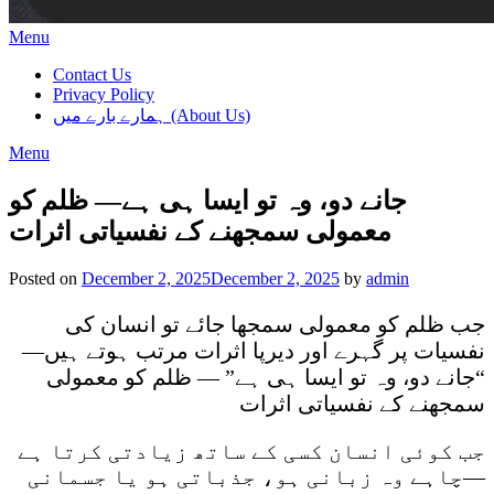
Menu
Contact Us
Privacy Policy
ہمارے بارے میں (About Us)
Menu
جانے دو، وہ تو ایسا ہی ہے— ظلم کو
معمولی سمجھنے کے نفسیاتی اثرات
Posted on
December 2, 2025
December 2, 2025
by
admin
جب ظلم کو معمولی سمجھا جائے تو انسان کی
نفسیات پر گہرے اور دیرپا اثرات مرتب ہوتے ہیں—
“جانے دو، وہ تو ایسا ہی ہے” — ظلم کو معمولی
سمجھنے کے نفسیاتی اثرات
جب کوئی انسان کسی کے ساتھ زیادتی کرتا ہے
—چاہے وہ زبانی ہو، جذباتی ہو یا جسمانی