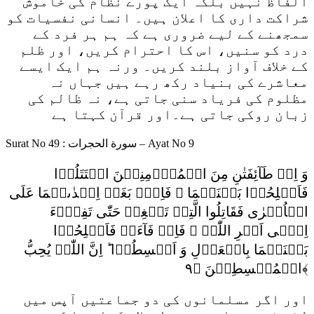
الفاظ نہیں بلکہ ایک پورے نظام کی خاموش
شراکت داری کا اعلان ہیں۔ انسانی نفسیات کو
سمجھنے کے لیے ضروری ہے کہ ہم ہر فرد کے
درد کو سنیں، اس کا احترام کریں، اور ظلم
کے خلاف آواز بلند کریں۔ ورنہ ہم ایک ایسے
معاشرے کی بنیاد رکھ رہے ہیں جہاں نہ
مظلوم کی فریاد سنی جاتی ہے، نہ ظالم کی
زبان روکی جاتی ہے۔اور قرآن کہتا ہے
Surat No 49 : سورة الحجرات – Ayat No 9
وَ اِنۡ طَآئِفَتٰنِ مِنَ الۡمُؤۡمِنِیۡنَ اقۡتَتَلُوۡا
فَاَصۡلِحُوۡا بَیۡنَہُمَا ۚ فَاِنۡۢ بَغَتۡ اِحۡدٰىہُمَا عَلَی
الۡاُخۡرٰی فَقَاتِلُوا الَّتِیۡ تَبۡغِیۡ حَتّٰی تَفِیۡٓءَ
اِلٰۤی اَمۡرِ اللّٰہِ ۚ فَاِنۡ فَآءَتۡ فَاَصۡلِحُوۡا
بَیۡنَہُمَا بِالۡعَدۡلِ وَ اَقۡسِطُوۡا ؕ اِنَّ اللّٰہَ یُحِبُّ
الۡمُقۡسِطِیۡنَ ﴿۹﴾
اور اگر مسلمانوں کی دو جماعتیں آپس میں