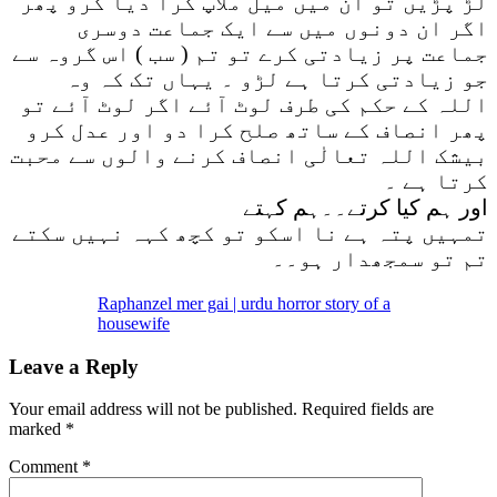
لڑ پڑیں تو ان میں میل ملاپ کرا دیا کرو پھر
اگر ان دونوں میں سے ایک جماعت دوسری
جماعت پر زیادتی کرے تو تم ( سب ) اس گروہ سے
جو زیادتی کرتا ہے لڑو ۔ یہاں تک کہ وہ
اللہ کے حکم کی طرف لوٹ آئے اگر لوٹ آئے تو
پھر انصاف کے ساتھ صلح کرا دو اور عدل کرو
بیشک اللہ تعالٰی انصاف کرنے والوں سے محبت
کرتا ہے ۔
اور ہم کیا کرتے۔۔ہم کہتے
تمہیں پتہ ہے نا اسکو تو کچھ کہہ نہیں سکتے
تم تو سمجھدار ہو۔۔
Raphanzel mer gai | urdu horror story of a
housewife
Leave a Reply
Your email address will not be published.
Required fields are
marked
*
Comment
*