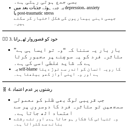
بسی جمع ہوتی رہتی ہے۔
یہ دبے ہوئے جذبات بعد میں depression، anxiety
یا post-traumatic stress
جیسی ذہنی بیماریوں کی شکل اختیار کر سکتے
ہیں۔
🧍‍♀️ 3. خود کو قصوروار ٹھہرانا
بار بار یہ سننا کہ “وہ تو ایسا ہی ہے”
متاثرہ فرد کو یہ سوچنے پر مجبور کرتا
ہے کہ شاید غلطی اسی کی ہے۔
یہ self-blame کا رویہ انسان کو اندر سے توڑ دیتا
ہے اور وہ اپنی آواز کھو بیٹھتا ہے۔
🧬 4. رشتوں پر عدم اعتماد
جب قریبی لوگ بھی ظلم کو معمولی
سمجھیں تو متاثرہ فرد کا دوسروں پر سے
اعتماد اٹھ جاتا ہے۔
وہ تنہائی کا شکار ہو جاتا ہے، اور نئے رشتے
بنانے سے کتراتا ہے۔