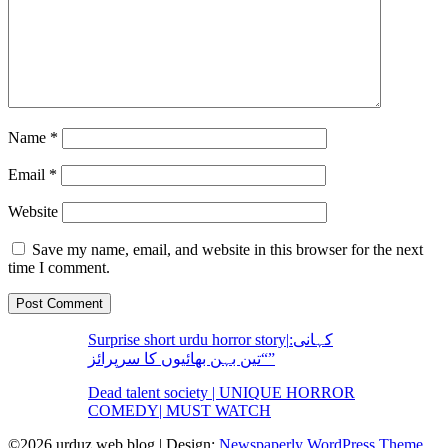
Name
*
Email
*
Website
Save my name, email, and website in this browser for the next
time I comment.
Surprise short urdu horror story|کہانی:
“تین بہن بھائیوں کا سرپرائز”
Dead talent society | UNIQUE HORROR
COMEDY| MUST WATCH
©2026 urduz web blog
| Design:
Newspaperly WordPress Theme