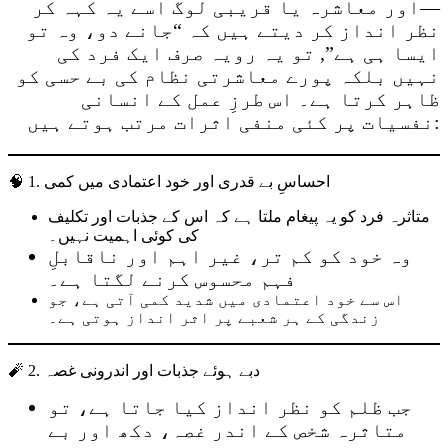
—اور معاشرہ یا قریبی لوگ اسے یہ کہہ کر
نظر انداز کر دیتے ہیں کہ “جانے دو، وہ تو
ایسا ہی ہے”, تو یہ رویہ صرف ایک فرد کی
نہیں بلکہ پورے معاشرتی نظام کی بے حسی کو
ظاہر کرتا ہے۔ اس طرزِ عمل کے انسانی
نفسیات پر کئی منفی اثرات مرتب ہوتے ہیں:
🧠 1. احساسِ بے قدری اور خود اعتمادی میں کمی
متاثرہ فرد کو یہ پیغام ملتا ہے کہ اس کے جذبات اور تکلیف
کی کوئی اہمیت نہیں۔
وہ خود کو کم تر، غیر اہم اور ناقابلِ
فہم محسوس کرنے لگتا ہے۔
اس سے خود اعتمادی میں شدید کمی آتی ہے، جو
زندگی کے ہر شعبے پر اثر انداز ہوتی ہے۔
🧨 2. دبے ہوئے جذبات اور اندرونی غصہ
جب ظلم کو نظر انداز کیا جاتا ہے، تو
متاثرہ شخص کے اندر غصہ، دکھ اور بے