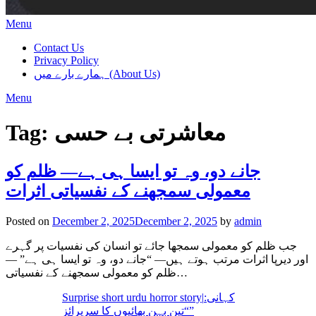
Menu
Contact Us
Privacy Policy
ہمارے بارے میں (About Us)
Menu
معاشرتی بے حسی
Tag:
جانے دو، وہ تو ایسا ہی ہے— ظلم کو
معمولی سمجھنے کے نفسیاتی اثرات
Posted on
December 2, 2025
December 2, 2025
by
admin
جب ظلم کو معمولی سمجھا جائے تو انسان کی نفسیات پر گہرے
اور دیرپا اثرات مرتب ہوتے ہیں— “جانے دو، وہ تو ایسا ہی ہے” —
ظلم کو معمولی سمجھنے کے نفسیاتی…
Surprise short urdu horror story|کہانی:
“تین بہن بھائیوں کا سرپرائز”