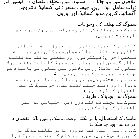
علاقوں میں پایا جاتا ہے۔ سموگ میں مختلف نقصان دہ گیسیں اور
ذرات شامل ہوتے ہیں، جیسے سلفر ڈائی آکسائیڈ، نائٹروجن
آکسائیڈ، کاربن مونو آکسائیڈ، اور اوزون1.
سموگ کے پھیلنے کی وجوہات
سموگ کے پھیلنے کی کئی وجوہات ہیں، جن میں سے چند
اہم درج ذیل ہیں:
گاڑیوں کا دھواں: پٹرول اور ڈیزل سے چلنے والی
گاڑیوں سے نکلنے والا دھواں سموگ کی بڑی وجہ ہے2.
صنعتی اخراج: فیکٹریوں اور صنعتی پلانٹس سے نکلنے
والی گیسیں اور دھواں بھی سموگ کا باعث بنتے ہیں3.
فصلوں کا جلانا: زرعی علاقوں میں فصلوں کی باقیات کو
جلانے سے بھی سموگ پیدا ہوتی ہے4.
موسمی حالات: سردیوں میں ہوا کی رفتار کم ہونے سے
دھواں اور دھند جمنے لگتے ہیں، جو سموگ کی شکل
اختیار کر لیتے ہیں5.
سموگ سے بچاؤ کے طریقے
سموگ سے بچنے کے لئے درج ذیل احتیاطی تدابیر
اختیار کی جا سکتی ہیں:
ماسک کا استعمال: باہر نکلتے وقت ماسک پہنیں تاکہ نقصان دہ
ذرات سے بچا جا سکے6.
گھروں میں رہیں: غیر ضروری باہر نکلنے سے گریز
کریں، خاص طور پر صبح اور شام کے وقت جب سموگ زیادہ