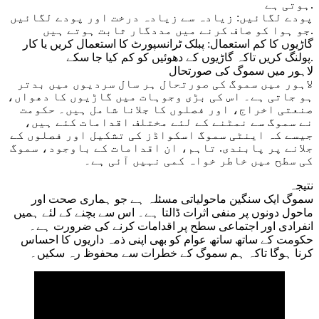
ہوتی ہے.
پودے لگائیں: زیادہ سے زیادہ درخت اور پودے لگائیں
جو ہوا کو صاف کرنے میں مددگار ثابت ہوتے ہیں.
گاڑیوں کا کم استعمال: پبلک ٹرانسپورٹ کا استعمال کریں یا کار
پولنگ کریں تاکہ گاڑیوں کے دھوئیں کو کم کیا جا سکے.
لاہور میں سموگ کی صورتحال
لاہور میں سموگ کی صورتحال ہر سال سردیوں میں بدتر
ہو جاتی ہے۔ اس کی بڑی وجوہات میں گاڑیوں کا دھواں،
صنعتی اخراج، اور فصلوں کا جلانا شامل ہیں۔ حکومت
نے سموگ سے نمٹنے کے لئے مختلف اقدامات کئے ہیں،
جیسے کہ اینٹی سموگ اسکواڈز کی تشکیل اور فصلوں کے
جلانے پر پابندی. تاہم، ان اقدامات کے باوجود، سموگ
کی سطح میں خاطر خواہ کمی نہیں آئی ہے۔
نتیجہ
سموگ ایک سنگین ماحولیاتی مسئلہ ہے جو ہماری صحت اور
ماحول دونوں پر منفی اثرات ڈالتا ہے۔ اس سے بچنے کے لئے ہمیں
انفرادی اور اجتماعی سطح پر اقدامات کرنے کی ضرورت ہے۔
حکومت کے ساتھ ساتھ عوام کو بھی اپنی ذمہ داریوں کا احساس
کرنا ہوگا تاکہ ہم سموگ کے خطرات سے محفوظ رہ سکیں۔