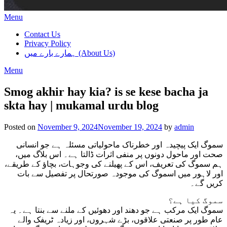
Menu
Contact Us
Privacy Policy
ہمارے بارے میں (About Us)
Menu
Smog akhir hay kia? is se kese bacha ja
skta hay | mukamal urdu blog
Posted on
November 9, 2024
November 19, 2024
by
admin
سموگ ایک پیچیدہ اور خطرناک ماحولیاتی مسئلہ ہے جو انسانی
صحت اور ماحول دونوں پر منفی اثرات ڈالتا ہے۔ اس بلاگ میں،
ہم سموگ کی تعریف، اس کے پھیلنے کی وجوہات، بچاؤ کے طریقے،
اور لاہور میں اسموگ کی موجودہ صورتحال پر تفصیل سے بات
کریں گے۔
سموگ کیا ہے؟
سموگ ایک مرکب ہے جو دھند اور دھوئیں کے ملنے سے بنتا ہے۔ یہ
عام طور پر صنعتی علاقوں، بڑے شہروں، اور زیادہ ٹریفک والے