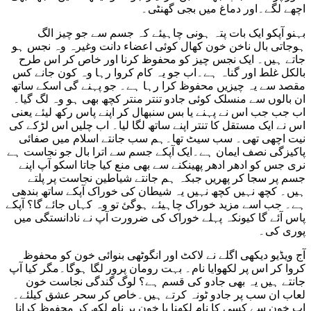
اچھے لگے۔اور دماغ میں بجی گھنٹی۔
بہنو آپکو ایک بات پتہ ہونی چاہیئے کہ جسم سے جو چیز الگ
ہوجاتی بال ناخن خون کھال کوئی اعضاء دانت وغیرہ وہ نجس ہو
جاتے ہیں۔ ایک نجس چیز کو محفوظ کرنا اور خاص کر اس طرح
بالکل غلط اور گناہ ہے۔اب جو یہ کام کروا رہا وہ کون جانے کس
مقصد سے یہ چیزیں محفوظ کرا رہا ہے۔ جو پہنے گی اسکے ساتھ
ان بالوں سے منسلک کوئی جادو تنتر منتر کچھ بھی ہو وہ لگ گیا۔
اب جب جب اس نے پہنے یا بس سنبھال کر اپنے پاس رکھ لیئے یعنی
اس نے ایک مستقل کا تنتر اپنے ساتھ لگا لیا۔ اب چلیں اس لڑکے کی
نیت اچھی تھی۔ سب سیٹ تھا۔ہم سب جانتے اسلام میں صفائی
پاکیزگی نصف ایمان ہے۔ایک آپکے جسم سے اترا بال جو نجاست ہے
نری جس کو ادھر ادھر پھینکنے سے بھی منع کیا جاتا اسکو آپ اپنے
جسم پر سجا کر پھریں جبکہ ہم جانتے شیاطین نجاست پر پلتے
ہیں۔ کچھ نہیں کچھ نہیں یہ شیطان کی خوراک آپکے ساتھ بندھی
ہے۔ جب اسے مزید خوراک چاہیئے ہوگئ تو وہ کہاں جائے گا؟ آپکے
پاس آئے گا کیونکہ پہلے خوراک کی ضرورت آپ نے نادانستگی میں
پوری کی۔
آج ویڈیو دیکھی اگلے نے لاکٹ اور انگوٹھی بنوائی خون کو محفوظ
کروا کر اس پر لکھوایا نام۔ بہت رومان پرور لگا ہوگا۔مگر کیا آپ
جانتے ہیں یہ بھی جادو کی قسم ہے؟ لوگ گندگی نجاست خون
لعاب ان سب پر جادو ٹونہ کرتے ہیں۔خاص کر سحر عشق کیلئے۔
اب خون سے کسی کا نام لکھنا یا خون پر نام لکھ کر محفوظ کرانا