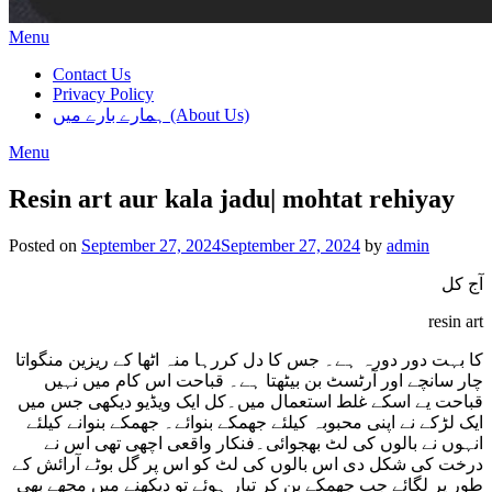
Menu
Contact Us
Privacy Policy
ہمارے بارے میں (About Us)
Menu
Resin art aur kala jadu| mohtat rehiyay
Posted on
September 27, 2024
September 27, 2024
by
admin
آج کل
resin art
کا بہت دور دورہ ہے۔ جس کا دل کررہا منہ اٹھا کے ریزین منگواتا
چار سانچے اور آرٹسٹ بن بیٹھتا ہے۔ قباحت اس کام میں نہیں
قباحت یے اسکے غلط استعمال میں۔کل ایک ویڈیو دیکھی جس میں
ایک لڑکے نے اپنی محبوبہ کیلئے جھمکے بنوائے۔ جھمکے بنوانے کیلئے
انہوں نے بالوں کی لٹ بھجوائی۔فنکار واقعی اچھی تھی اس نے
درخت کی شکل دی اس بالوں کی لٹ کو اس پر گل بوٹے آرائش کے
طور پر لگائے جب جھمکے بن کر تیار ہوئے تو دیکھنے میں مجھے بھی