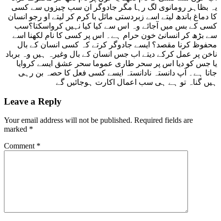
یہ بظاہر رومانوی لگ رہا مگر جادوگر ان سب چیزوں سے کسی
کا دماغ باندھ لیتے اسے زبردستی مائل با کرم کر لیتے او رجو انسان
کسی کے بس میں آجائے وہ اس سے کیا کیا نہیں کرواسکتا؟سب
سے بڑھ کر انسانئ خون حرام ہے۔ اس پر کسی کا نام لکھنا اسے
محفوظ کرنا مقصد؟ ایسے جادوگر کرتے کہ کسی انسان کے بال
ناخن پر عمل کرکے دیتے اب جس انسان کے بال وغیرہ ہیں وہ برباد
یا جس کو دیا اس پر سحر طاری عموما سحر عشق ایسے کروایا
جاتا ہے۔ آپ دانستہ نادانستہ ایسے کسی فعل کا حصہ بن رہی
ہیں گناہ تو ہے ہی سب اعمال اکارت ہوجائیں گے
Leave a Reply
Your email address will not be published.
Required fields are
marked
*
Comment
*