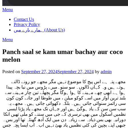
Menu
Contact Us
Privacy Policy
ہمارے بارے میں (About Us)
Menu
Panch saal se kam umar bachay aur coco
melon
Posted on
September 27, 2024
September 27, 2024
by
admin
مجھے پتہ ہے اس پیج کا موضوع نہیں مگر مجھے جو رونے ڈالنے
ہوتے ہیں وہ کہاں ڈالوں۔ سو سنو۔میرے پڑوس میں نیا بچہ پیدا
ہوا ہے ابھی چھے مہینے کا ہوا ہوگا مگر پچھلے تین چار مہینے سے
بلند ترین آواز میں اسے کوکو میلن ، میں طوطا اور جانے کون کون
سی رائمز سنوائی جاتی ہیں۔ بلکہ دکھوائی جاتی ہیں۔ مجھے یہ
سب سن سن کے یاد ہوگئ ہیں اور جہاں تک مجھے یاد پڑتا ایسی
نظمیں اسکول میں بھی نرسری کے جی میں سننے کو ملی تھیں انکا
دورانیہ بھی بس ذیادہ سے زیادہ دن میں ایک آدھ گھنٹہ تھا اور بس۔
جبھی اپنے بچپن کی کئی نظمیں یاد بھئ نہیں اب۔ اب ایسا بچہ جس