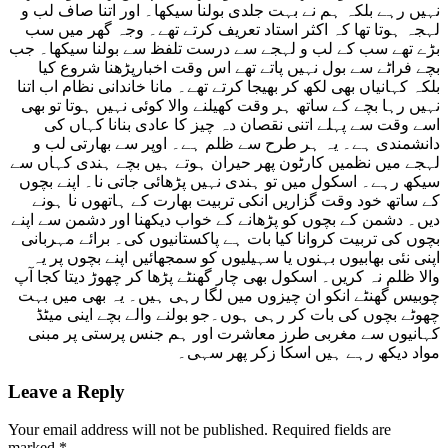
نہیں رہے بلکہ ہم نے بہت جلدی بولنا سیکھا۔ اور اتنا صاف لب و
لہجہ ہوتا تھا کہ اکثر استاد تعریف کرتے تھے۔ وجہ گھر میں سب
بڑے تھے سب کے لب و لہجے سے درست تلفظ سے بولنا سیکھا۔ جب
بچے فراٹے سے بول نہیں پاتے تھے اس وقت اخبارپڑھنا شروع کیا
بلکہ کہانیاں بھی لکھ کر بھیجا کرتے تھے۔ مانا خاندانی نظام اب اتنا
نہیں رہا بچے کے ساتھ ہر وقت کھیلنے والا کوئی نہیں ہوتا تو بھی
اسے وقت سے پہلے اتنی نقصان دہ چیز کا عادی بنانا کہاں کی
دانشمندی ہے۔ یہ ہر طرح سے ظلم ہے۔ اوپر سے بھارتی لب و
لہجے میں نظمیں کارٹون پھر حیران ہوتے ہیں بچے ہندی کہاں سے
سیکھ رہے۔ اسکول میں تو ہندی نہیں پڑھائی جاتی نا۔ اپنے بچوں
کے ساتھ خود وقت گزاریں انکی تربیت بھارت کے ہاتھوں نا ہونے
دیں۔ دشمن کے بچوں کو پڑھانے کے خواب دیکھنا اور دشمن سے اپنے
بچوں کی تربیت کروانا کیا بات ہے پاکستانیوں کی۔ برائے مہربانی
اپنی نئی بھابیوں بہنوں یا سہیلیوں کو سمجھائیں اپنے بچوں پر یہ
والا ظلم نہ کریں۔ اسکول بھی چار گھنٹے پڑھا کر چھوڑ دیتا کجا آپ
چوبیس گھنٹے انکو ان چیزوں میں لگا رہی ہیں۔ یہ بھی میں بہت
چھوٹے بچوں کی بات کر رہی ہوں۔جو بولنے والے بچے اینی میٹڈ
کہانیوں سے مغربی طرز معاشرت اور ہم جنس پرستی پر مبنی
مواد دیکھ رہے ہیں اسکا زکر پھر سہی۔
Leave a Reply
Your email address will not be published.
Required fields are
marked
*