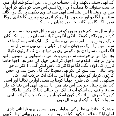
کے ابھی سننے دیکھنے والی حسیات بن رہی ہیں اسکو بلند آواز میں
یہ سب سنوانے کا مطلب؟ وہ روتا نہیں اس سب کو دیکھ کر اچھا۔
بس وہ روئے نا اس لیئے اسے ابھی سے ٹی وی دیکھنے پر لگا دو ، گانے
سننے پر لگا دو اور جب وہ بڑا ہو کر انہی دو چیزوں کا عادی ہوگا
تو برا لگے گا بس گانے بجانے پر دھیان ہے اسکا۔
چار سال سے کم عمر بچوں کو ٹی وی موبائل فون دینے سے منع
کرتے ہیں ڈاکٹر کیونکہ انکی آنکھوں کیلئے نقصان دہ ہیں انکے کان
نازک ہوتے ہیں ۔ اور نفسیاتی مسائل الگ۔ ایک افسوسناک واقعہ
سننے میں آیا۔ ایک نوجوان ماں جو اکیلی رہتی تھی سسرال سے
الگ اس نے سارا دن بچے کو ٹی وی پر دنیا جہان کے کارٹون دکھائے۔
بچہ بڑا ہوا تو جو سب سے پہلی بات اس نے سیکھی وہ دونوں ہاتھ
پائوں پر چلنا۔ ایکدم سے اچھل کر ادھر اچھل کر ادھر بچہ اچھا خاصا
ٹارزن کی اولاد لگنے لگا تو ڈاکٹر کے پاس لیکر گئے۔ ڈاکٹر نے جو
وجہ بتائی اسے سن کر آپکو بھی دھچکا لگے گا۔ بچپن سے وہ جس
کارٹون کردار کو دیکھ رہا تھا اس نے ایک ایک حرکت اسی کی
سیکھی۔ اسی کی طرح اچھلنا کودنا بے معنی آوازیں نکالنا اور اسی
کی طرح چلنا۔ جو بچہ اس دنیا میں آیا ہے وہ ابھی اس دنیا کے چلن
سے نا واقف ہے اسکو آپ نے ایک اور خیالی دنیا کا مکین بنا ڈالا
کیوں؟ صرف اسلئے کہ کون اسکو بار بار بہلائے چپ کرائے۔ اپنی
سہولت کیلئے۔آپکو اپنی مثال دوں۔
مشترکہ خاندانی نظام کی پیداوار ہوں۔ سر پر پھپو تایا تائی دادی
اماں ابا کے علاوہ دیکھنے کیلئے ہوتے تھے۔ ہم بہن بھائی توتلے کبھی