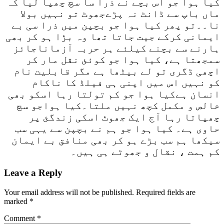
کیا ہوا جو اس بچے نے ذرا سا سچ چھپا لیا کہ
ماں باپ سے ڈانٹ نہ پڑےجھوٹ تو نہیں بولا
نا۔۔تو پھر کیا ہوا جو بچپن میں ذرا سی بے
ایمانی کرکے جیت جاتا تھا وہ بڑا ہو کر بھی
ہارنے سے بچنے کیلئے ہر حربہ آزماناجائز
سمجھتا ہے، کیا ہوا جو کوئئ نقل مار کر
اچھی ڈگری تو لے بیٹھا ہے مگر قابلیت نام
کو نہیں اس میں اپنی ہی فیلڈ کا ناکام
انسان ہےکیا ہوا جو کم تولتا رہا اسکو بھی
خالص و مکمل کچھ نہیں ملتا۔کیا ہواجو سچ
چھپاتا رہا آج ایک جھوٹ اسکی زندگئ پر
حاوی ہے۔ کیا ہوا جو ہم نے بچپن سے یہی سب
سیکھا ہم سب بڑے ہو کر بھی منافق بے ایمان
کم ہمت ، نقال و جھوٹے ہی ہیں۔
Leave a Reply
Your email address will not be published.
Required fields are
marked
*
Comment
*