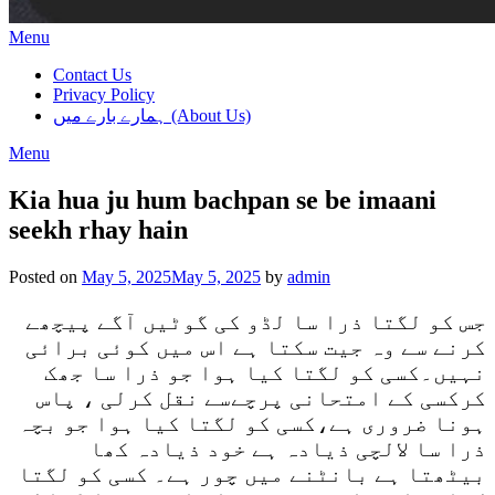
Menu
Contact Us
Privacy Policy
ہمارے بارے میں (About Us)
Menu
Kia hua ju hum bachpan se be imaani
seekh rhay hain
Posted on
May 5, 2025
May 5, 2025
by
admin
جس کو لگتا ذرا سا لڈو کی گوٹیں آگے پیچھے
کرنے سے وہ جیت سکتا ہے اس میں کوئی برائی
نہیں۔کسی کو لگتا کیا ہوا جو ذرا سا جھک
کرکسی کے امتحانی پرچےسے نقل کرلی ، پاس
ہونا ضروری ہے،کسی کو لگتا کیا ہوا جو بچہ
ذرا سا لالچی ذیادہ ہے خود ذیادہ کھا
بیٹھتا ہے بانٹنے میں چور ہے۔ کسی کو لگتا