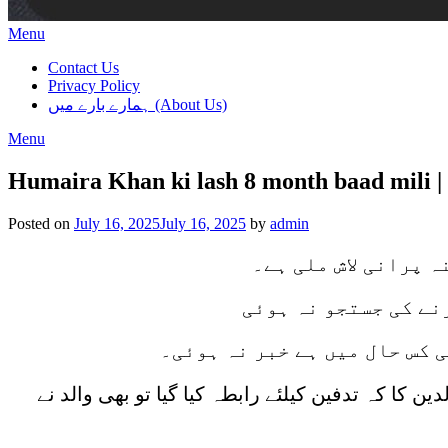
Menu
Contact Us
Privacy Policy
ہمارے بارے میں (About Us)
Menu
Humaira Khan ki lash 8 month baad mili |
Posted on
July 16, 2025
July 16, 2025
by
admin
 پرانی لاش ملی ہے۔
نے کی جستجو نہ ہوئی
 کس حال میں ہے خبر نہ ہوئی۔
ین کا کہ تدفین کیلئے رابطہ کیا گیا تو بھی والد نے