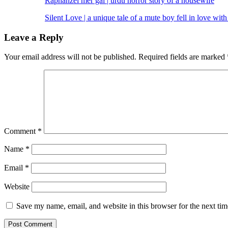
Raphanzel mer gai | urdu horror story of a housewife
Silent Love | a unique tale of a mute boy fell in love with 
Leave a Reply
Your email address will not be published.
Required fields are marked
Comment
*
Name
*
Email
*
Website
Save my name, email, and website in this browser for the next ti