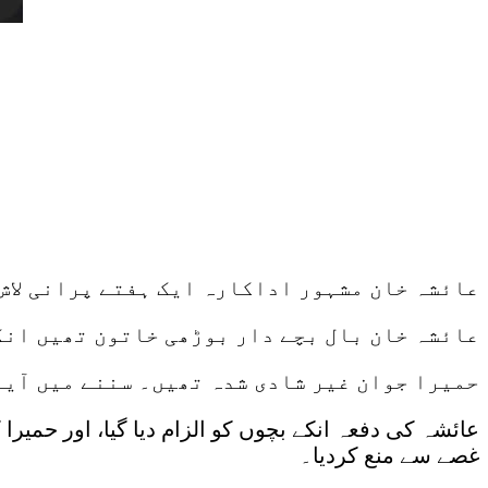
عائشہ خان مشہور اداکارہ ایک ہفتے پرانی لاش 
عائشہ خان بال بچے دار بوڑھی خاتون تھیں انک
حمیرا جوان غیر شادی شدہ تھیں۔ سننے میں آیا
عائشہ کی دفعہ انکے بچوں کو الزام دیا گیا، اور حمیرا کی
غصے سے منع کردیا۔