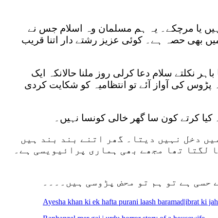
ی ہیں یا مرچکے۔ یہ ہم مسلمان وہ اسلام جس نے
 میں بھی حصہ ہے۔ کوئی عزیز رشتے دار اتنا قریب
ہر نکلتے سلام دعا کرلی روز ملنا حالانکہ ایک
ہ پڑوس کی آواز آئے تو انتظامیہ کو شکایت کردی
کیا کرتے کون سا گھر خالی کونسا نہیں۔
یں دخل نہیں دیتا۔ گھر اتنے بند بند ہیں
ا لگتا تھا مجھے بھی ہماری پرائیویسی ہے۔
 حسی ہے تو ہم تو محض پڑوسی ہیں۔۔۔۔
Ayesha khan ki ek hafta purani laash baramad|ibrat ki j