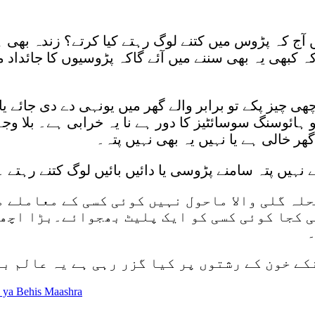
یں آج کہ پڑوس میں کتنے لوگ رہتے کیا کرتے؟ زندہ بھ
ہ کبھی یہ بھی سننے میں آئے گاکہ پڑوسیوں کا جائداد
یز پکے تو برابر والے گھر میں یونہی دے دی جائے یا با
 ہائوسنگ سوسائٹیز کا دور ہے نا یہ خرابی ہے۔ بلا وج
ھر خالی ہے یا نہیں یہ بھی نہیں پتہ۔
ں پتہ سامنے پڑوسی یا دائیں بائیں لوگ کتنے رہتے ۔ 
لہ گلی والا ماحول نہیں کوئی کسی کے معاملے م
ی کجا کوئی کسی کو ایک پلیٹ بھجوائے۔بڑا اچھ
۔
کے خون کے رشتوں پر کیا گزر رہی ہے یہ عالم بے
ah ya Behis Maashra