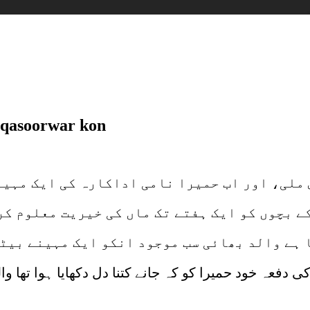
 qasoorwar kon
ملی، اور اب حمیرا نامی اداکارہ کی ایک مہینہ
ے بچوں کو ایک ہفتے
تک ماں کی خیریت معلوم کر
 ہے والد بھائی سب موجود انکو ایک مہینے بیٹی
 دفعہ خود حمیرا کو کہ جانے کتنا دل دکھایا ہوا تھا والد