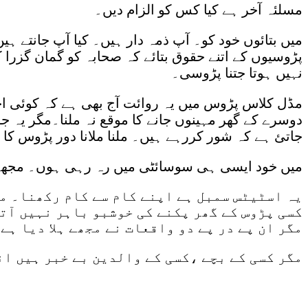
مسلئہ آخر ہے کیا کس کو الزام دیں۔
میں بتائوں خود کو۔ آپ ذمہ دار ہیں۔ کیا آپ جانتے ہ
پڑوسیوں کے اتنے حقوق بتائے کہ صحابہ کو گمان گزرا ک
نہیں ہوتا جتنا پڑوسی۔
مڈل کلاس پڑوس میں یہ روائت آج بھی ہے کہ کوئی اچھی چ
دوسرے کے گھر مہینوں جانے کا موقع نہ ملنا۔مگر یہ جو
جاتئ ہے کہ شور کررہے ہیں۔ ملنا ملانا دور پڑوس کا گ
میں خود ایسی ہی سوسائٹی میں رہ رہی ہوں۔ مجھے نہی
یہ اسٹیٹس سمبل ہے اپنے کام سے کام رکھنا۔ مح
کسی پڑوس کے گھر پکنے کی خوشبو باہر نہیں آت
مگر ان پے در پے دو واقعات نے مجھے ہلا دیا ہے
مگر کسی کے بچے ،کسی کے والدین بے خبر ہیں ان