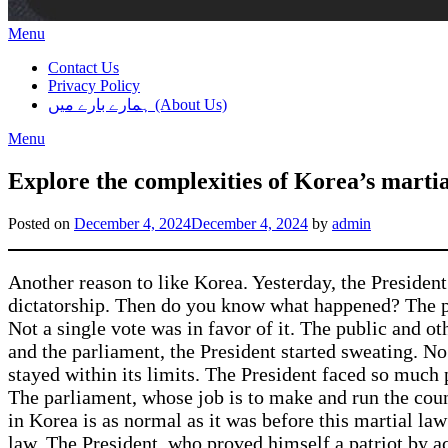
Menu
Contact Us
Privacy Policy
ہمارے بارے میں (About Us)
Menu
Explore the complexities of Korea’s martia
Posted on
December 4, 2024
December 4, 2024
by
admin
Another reason to like Korea. Yesterday, the President
dictatorship. Then do you know what happened? The par
Not a single vote was in favor of it. The public and ot
and the parliament, the President started sweating. N
stayed within its limits. The President faced so much 
The parliament, whose job is to make and run the count
in Korea is as normal as it was before this martial la
law. The President, who proved himself a patriot by a