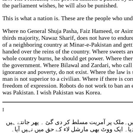
the parliament wishes, he will also be punished.
This is what a nation is. These are the people who un
Where no General Shuja Pasha, Faiz Hameed, or Asim
thirds majority, Nawaz Sharif, does not have to endu
of a neighboring country at Minar-e-Pakistan and gett
handed over the reins of the country. Where sweets are
whole country burns, he should get power. Where the
the government. Where Bilawal and Zardari, who call t
ignorance and poverty, do not exist. Where the law is
man is not superior to a civilian. Where if there is co
freedom of expression. Robots do not work to ban an e
was Pakistan. I wish Pakistan was Korea.
I
ئیں۔ملک پر آمریت مسلط کر دی گئ ۔ پھر جانتے ہیں
یا۔ ایک ووٹ بھی مارشل لاء کے حق میں نہیں آیا۔