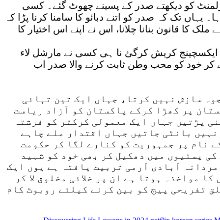
رلمنٹ کو دیکھتے صدر کے پسینے چھوٹ گئے۔ کسی
یہاں تک کہ صدر کو اتنے دبائو کا سامنا کرنا پڑا کہ
ک کا قانون بنانا چلانا، اس نے اپنے اس اختیار کا
ک ایکسچینج کریش کرگئ نا ہی کسی نے مارشل لاء
ے کر خود کو محب وطن ثابت کرنے والا صدر اب
وہ سازش نہیں کرتا، جہاں ایک تین تہائی
ستان پر کھڑا کرکے پاکستان کو آزاد ریاست
نی پڑتیں جہاں ایک معمولی کرکٹر کو فرشتہ
 نہیں بانٹی جاتیں جہاں اقتدار ملے چاہے
ے نام پر جمہوریت کو کنارے لگا کر حکومت
کی پستیوں میں دھکیل کر بھی خود کو شہید
 مردانہ آبادی آرمی تربیت یافتہ ہے یوں ایک
ا مواخذہ ہوتا ہے ان پر خلائی مخلوق لا کر
لق تفریحی پیج کو بین کرنے کیلئے روبوٹ کام