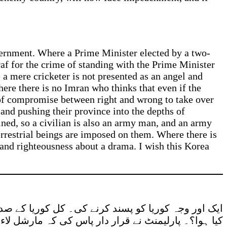
ernment. Where a Prime Minister elected by a two-
af for the crime of standing with the Prime Minister
a mere cricketer is not presented as an angel and
ere there is no Imran who thinks that even if the
of compromise between right and wrong to take over
nd pushing their province into the depths of
ned, so a civilian is also an army man, and an army
terrestrial beings are imposed on them. Where there is
 and righteousness about a drama. I wish this Korea
ایک اور وجہ کوریا کو پسند کرنے کی۔ کل کوریا کے صد
کیا ہوا؟۔ پارلیمنٹ نے قرار دار پاس کی کہ مارشل لا