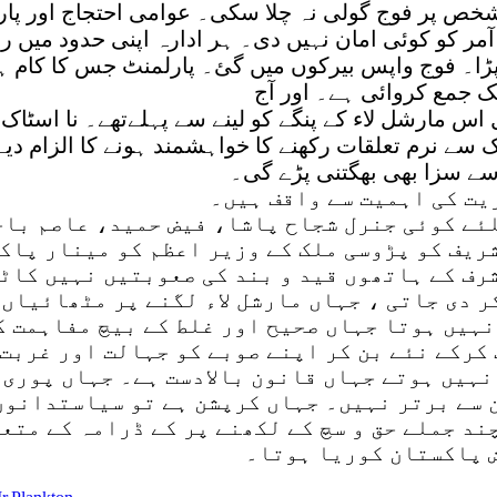
 شخص پر فوج گولی نہ چلا سکی۔ عوامی احتجاج اور پا
کو کوئی امان نہیں دی۔ ہر ادارہ اپنی حدود میں رہا۔ 
ڑا۔ فوج واپس بیرکوں میں گئ۔ پارلمنٹ جس کا کام ہے مل
ک جمع کروائی ہے۔ اور آج
اس مارشل لاء کے پنگے کو لینے سے پہلےتھے۔ نا اسٹا
 سے نرم تعلقات رکھنے کا خواہشمند ہونے کا الزام دی
اسے سزا بھی بھگتنی پڑے گی۔
یت کی اہمیت سے واقف ہیں۔
ئے کوئی جنرل شجاح پاشا، فیض حمید، عاصم باج
ریف کو پڑوسی ملک کے وزیر اعظم کو مینار پاک
رف کے ہاتھوں قید و بند کی صعوبتیں نہیں کاٹ
ر دی جاتی ، جہاں مارشل لاء لگنے پر مٹھائیاں
نہیں ہوتا جہاں صحیح اور غلط کے بیچ مفاہمت ک
کرکے نئے بن کر اپنے صوبے کو جہالت اور غربت 
 نہیں ہوتے جہاں قانون بالادست ہے۔ جہاں پوری
 سے برتر نہیں۔ جہاں کرپشن ہے تو سیاستدانوں ک
ند جملے حق و سچ کے لکھنے پر کے ڈرامہ کے متع
ش پاکستان کوریا ہوتا۔