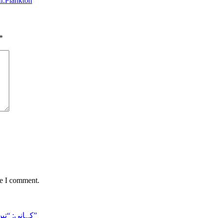
Mr.Plankton
*
me I comment.
Surprise short urdu horror story|کہانی: “تین بہن بھائیوں کا سرپرائز”