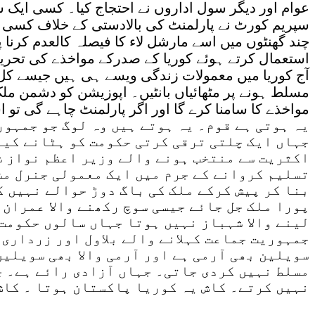
عوام اور دیگر سول اداروں نے احتجاج کیا۔ کسی ایک
سپریم کورٹ نے پارلمنٹ کی بالادستی کے خلاف کسی آمر 
چند گھنٹوں میں اسے مارشل لاء کا فیصلہ کالعدم کرنا پ
استعمال کرتے ہوئے کوریا کے صدرکے مواخذے کی تحری
آج کوریا میں معمولات زندگی ویسے ہی ہیں جیسے کل 
مسلط ہونے پر مٹھائیاں بانٹیں۔ اپوزیشن کو دشمن ملک
مواخذے کا سامنا کرے گا اور اگر پارلمنٹ چاہے گی تو 
یہ ہوتی ہے قوم۔ یہ ہوتے ہیں وہ لوگ جو جمہور
جہاں ایک چلتی ترقی کرتی حکومت کو ہٹانے کیل
اکثریت سے منتخب ہونے والے وزیر اعظم نواز ش
تسلیم کروانے کے جرم میں ایک معمولی جنرل مش
بنا کر پیش کرکے ملک کی باگ دوڑ حوالے نہیں ک
پورا ملک جل جائے جیسی سوچ رکھنے والا عمران 
لینے والا شہباز نہیں ہوتا جہاں سالوں حکومت 
جمہوریت جماعت کہلانے والے بلاول اور زرداری
سویلین بھی آرمی ہے اور آرمی والا بھی سویلین
مسلط نہیں کردی جاتی۔ جہاں آزادی رائے ہے۔ چ
نہیں کرتے۔ کاش یہ کوریا پاکستان ہوتا ۔ کا