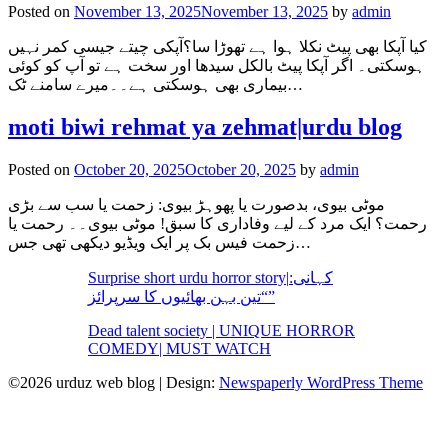
Posted on
November 13, 2025
November 13, 2025
by
admin
کیا آپکا بھی پیٹ نکلا ہوا ہے تھوڑا سا؟آپکی چیتے جیسی کمر نہیں
ہوسکتی۔ اگر آپکا پیٹ بالکل سیدھا اور سخت ہے تو آپ کو کوئی
بیماری بھی ہوسکتی ہے۔۔میرے سامنے ٹک…
moti biwi rehmat ya zehmat|urdu blog
Posted on
October 20, 2025
October 20, 2025
by
admin
موٹی بیوی، بدصورت یا پھوہڑ بیوی: زحمت یا سب سے بڑی
رحمت؟ ایک مرد کے لیے وفاداری کا سبق! موٹی بیوی۔۔ رحمت یا
زحمت فیس بک پر ایک ویڈیو دیکھی تھی جس…
Surprise short urdu horror story|کہانی:
“تین بہن بھائیوں کا سرپرائز”
Dead talent society | UNIQUE HORROR
COMEDY| MUST WATCH
©2026 urduz web blog
| Design:
Newspaperly WordPress Theme