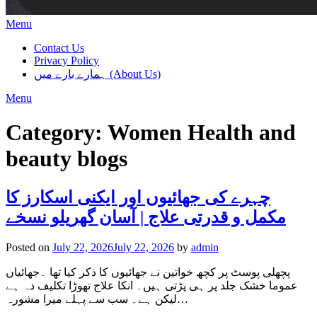
Menu
Contact Us
Privacy Policy
ہمارے بارے میں (About Us)
Menu
Category:
Women Health and
beauty blogs
چہرے کی جھائیوں اور ایکنی اسکارز کا
مکمل و قدرتی علاج | آسان گھریلو نسخے
Posted on
July 22, 2026
July 22, 2026
by
admin
پچھلی پوسٹ پر کچھ خواتین نے جھائیوں کا ذکر کیا تھا ۔جھائیاں
عموما خشک جلد پر ہی پڑتی ہیں۔ انکا علاج تھوڑا تکلیف دہ ہے
لیکن ہے۔ سب سے پہلے میرا مشورہ…