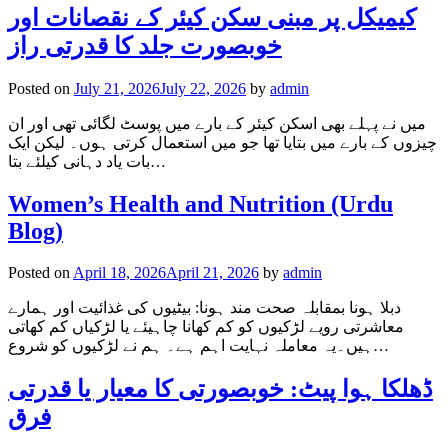
کیمیکل پر مبنی سکن کیئر کے نقصانات اور
خوبصورت جلد کا قدرتی راز
Posted on
July 21, 2026
July 22, 2026
by
admin
میں نے پہلے بھی اسکن کیئر کے بارے میں پوسٹ لگائی تھی اور ان
چیزوں کے بارے میں بتایا تھا جو میں استعمال کرتی ہوں۔ لیکن ایک
بات یاد دہانی کیلئے بتا…
Women’s Health and Nutrition (Urdu
Blog)
Posted on
April 18, 2026
April 21, 2026
by
admin
دبلا ہونا بمقابلہ صحت مند ہونا: بیٹیوں کی غذائیت اور ہمارے
معاشرتی رویے لڑکیوں کو کم کھانا چاہیئے یا لڑکیاں کم کھاتی
ہیں۔یہ معاملہ نہایت اہم ہے۔ ہم نے لڑکیوں کو شروع…
ڈھلکا ہوا پیٹ: خوبصورتی کا معیار یا قدرتی
فرق