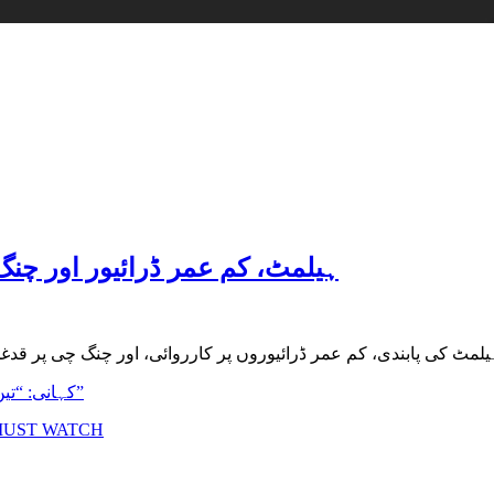
ہیلمٹ، کم عمر ڈرائیور اور چن
Surprise short urdu horror story|کہانی: “تین بہن بھائیوں کا سرپرائز”
| MUST WATCH