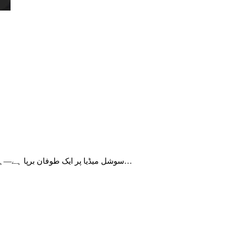
سوشل میڈیا پر ایک طوفان برپا ہے—ہیلمٹ کی پابندی، کم عمر ڈرائیوروں پر کارروائی، اور چنگ چی پر قدغن۔ ہر طرف سے شور ہے، مگر منطق کہیں نہیں۔ یہ بلاگ ایک عام…