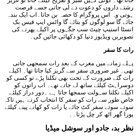
رشتے داروں کو دعوت دے لی جاتی جسے فرصت
ہوتی وہ اس پروگرام کا حصہ بن جاتا۔اب ایک بندہ
جائے گا سو لوگوں کو بتائے گا واٹس ایپ فیس بک
انسٹا اسنیپ چیٹ سب جگہوں پر اکیلے پھرنے کی
تصویریں ویڈیوز دنیا کو دکھائی جائیں گی۔
رات کا سفر
پہلے زمانے میں مغرب کے بعد رات سمجھی جاتی
تھی۔ غیر ضروری سفر سے گریز کیا جاتا تھا۔ اکیلے
رات گئے ضرورت کے تحت بھی نکلنا پڑے تو کسی کو
دوسراہٹ کیلئے ساتھ لے جاتے تھے۔ اب راتوں کو
اکیلے نکلنا سہولت سمجھا جاتا ہے ۔دور دراز کیلئے
خاص طور سے رات کو سفر کا انتخاب کرتے ہیں تاکہ
سوتے سوتے سفر کٹ جائے یا رات کو کھانے پینے کیلئے
پورا گھر اٹھ کر چل پڑتا۔۔
نظر بد، جادو اور سوشل میڈیا