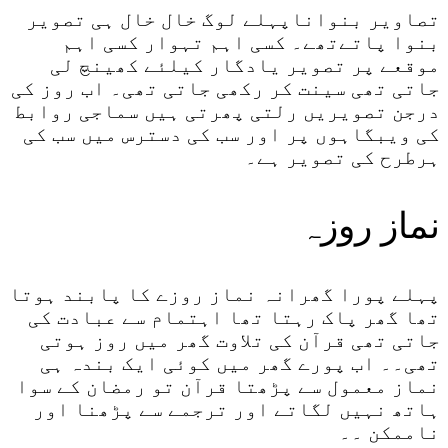
تصاویر بنواناپہلے لوگ خال خال ہی تصویر
بنوا پاتےتھے۔ کسی اہم تہوار کسی اہم
موقعے پر تصویر یادگار کیلئے کھینچ لی
جاتی تھی سینت کر رکھی جاتی تھی۔ اب روز کی
درجن تصویریں رلتی پھرتی ہیں سماجی روابط
کی ویبگاہوں پر اور سب کی دسترس میں سب کی
ہرطرح کی تصویر ہے۔
نماز روزہ
پہلے پورا گھرانہ نماز روزے کا پابند ہوتا
تھا گھر پاک رہتا تھا اہتمام سے عبادت کی
جاتی تھی قرآن کی تلاوت گھر میں روز ہوتی
تھی۔۔ اب پورے گھر میں کوئی ایک بندہ ہی
نماز معمول سے پڑھتا قرآن تو رمضان کے سوا
ہاتھ نہیں لگاتے اور ترجمے سے پڑھنا اور
ناممکن ۔۔