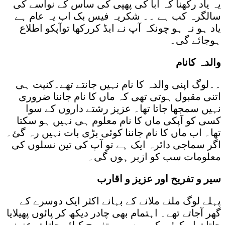
یہ یاد رکھنا کہ ابا کی پھپی کی ساس کے نواسے کی
سالگرہ کب ہے ۔۔ شکریہ فیس بک اب یہ عام ہے
یاد ہو نہ ہو چونکہ آپ نے ایڈ کررکھا توآپکو اطلاع
ہوجائے گی۔
والدہ کانام
۔۔لوگ اپنی والدہ کا نام نہیں جانتے تھے۔کنیت ہی
اتنی مقبول ہوتی تھی کہ ماں کا نام جاننا ضروری
نہیں سمجھا جاتا تھا۔ عزیز رشتے داروں کے سوا
کسی کو آپکی ماں کا نام معلوم ہی نہیں ہو سکتا
تھا۔ اب ماں کا نام جاننا کوئی بڑی بات نہیں رہ گئ۔
اگر سماجی دائرہ ایک ہے تو آپ کی تین نسلوں کی
معلومات سب کو ازبر ہوں گی۔
سیر و تفریح اور عزیز و اقارب
پہلے لوگ ملنے ملانے کے بہانے اکثر ایک دوسرے کے
گھر آجاتے تھے۔ اہتمام بھی چادر دیکھ کر پائوں پھیلایا
جاتا تھا۔ کوئی کہیں سیر و تفریح کیلئے جاتا تو عزیز