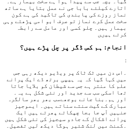
گیا۔ بچہ جب سے پیدا ہوا ہے سخت بیمار ہے۔
اتارے کیلئے بابا جی نے عمل بتایا ہے ساتھ
نماز روزے کی پابندی کی تاکید کی ہے کون
سخت عمل کرے نماز تو صرف ابو امی پڑھتے وہی
بیمار ہیں۔ چلو کسی اور عامل سے رابطہ
کرتے ہیںں
انجام: ہم کس ڈگر پر چل پڑے ہیں؟
:
۔اس دن میں ٹک ٹاک پر ویڈیو دیکھ رہی جس
میں کہا گیا کہ یہ ہیپی برتھ ڈے ایک پرانے
علم کا منتر ہے جس سے شیطان کو بلایا جاتا
تھا اسکی سب سے جدید اور نئی شکل ہے یہ۔
اور ہم۔بنا جانے بوجھےسب بھر بھر سالگرہ
مبارک کے گیت سنتے سناتے ہیں۔ ایموجیز
جنہیں آپ جا بجا چپکاتے پھرتے ہیں ایک
پرانے اشکال کے جادو سیجیز کی نئی شکل ہیں
۔کمنٹ میں لنک شئیر ہوگا دیکھ لیں تفصیل۔