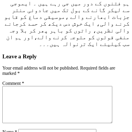
ہم فتنوں کے دور میں جی رہے ہیں ۔ ایموجی
سے لیکر گانے کے بول تک میں جادوئی منتر
جزبات ابھارنے والے ،موسیقی دماغ کو قابو
کرنے والی، ایک خوش دس دیکھ کر حسد کرجانے
والی نظریں، راتوں کو باہر پھر کر بلا وجہ
منفی قوتوں کو متوجہ کرنے والے،اور ہم ان
سب کیلیئے ایک ترنوالہ ہیں۔۔۔
Leave a Reply
Your email address will not be published.
Required fields are
marked
*
Comment
*
Name
*