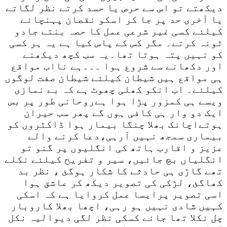
دیکھتے تو اس سے حرص یا حسد کرتے نظر لگاتے
یا آخری حد پر جا کر اسکو نقصان پہنچانے
کیلئے کسی غیر شرعی عمل کا حصہ بنتے جادو
ٹونہ کرتے۔ مگر کس کے پاس کیا ہے یہ ہر کسی
کو نہیں پتہ ہوتا تھا۔یہ سب کچھ دیکھنے
اور دکھانے سے شروع ہوا ۔۔۔ہے نااب مواقع
ہی مواقع ہیں شیطان کیلئے شیطان صفت لوگوں
کیلئے۔ اب انکو کھلی چھوٹ ہے کہ بے نمازی
ویسے ہی کمزور پڑا ہوا ہےروحانی طور پر بس
ایک دو وار ہی کافی ہوں گے پھر سب حیران
ہوتےاچانک بھلا چنگا بیمار ہوا ڈاکٹروں کو
بیماری سمجھ نہیں آرہی،دعا کرنے والے
عزیز و اقارب ہاتھ کی انگلیوں پر گنو تو
انگلیاں بچ جائیں، سیر و تفریح کیلئے نکلے
تھے گاڑی ہی حادثے کا شکار ہوگئ ، نظر بد
کھاگئ، لڑکی کی تصویر دیکھ کر عاشق ہوا
اسی تصویر پرایسا عمل کروایا ہے کہ اسکی
کہیں شادی نہیں ہو رہی، اچھا بھلا کاروبار
چل نکلا تھا جانے کسکی نظر لگی دیوالیہ نکل