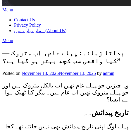
Menu
Contact Us
Privacy Policy
ہمارے بارے میں (About Us)
Menu
بدلتا زمانہ: پہلے عام، اب متروک —
کیا واقعی سب کچھ بہتر ہو گیا ہے؟”
Posted on
November 13, 2025
November 13, 2025
by
admin
وہ چیزیں جو پہلے عام تھیں اب بالکل متروک ہیں اور
جو پہلے متروک تھیں اب عام ہیں۔ مگر کیا ٹھیک ہوا
ہے ایسا؟
تاریخ پیدائش۔۔
پہلے لوگ اپنی تاریخ پیدائش بھی نہیں جانتے تھے کجا