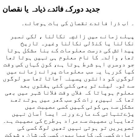
جدید دورکے فائدے ذیادہ یا نقصان
۔ اب ذرا فائدے نقصان کی بات ہوجائے۔
پہلے زمانے میں زائچہ نکالنا ، لکی نمبر
نکالنا یا کنڈلی نکالنا وغیرہ تاریخ
پیدائش کی درست معلومات کے بنا مشکل ہوتا
تھا، والدہ کا نام معلوم ہی نہیں ہوتا تھا
جو دوسری اہم شرط ہوتا ہے، کون کہاں کس وقت
کیا کررہا یہ سب معلومات پرانے زمانے میں
لوگوں کو دانتوں پسینہ آجاتا تھا سو لوگوں
سے ٹوہ لیتے تو بھی کئی کئی ہفتوں بعد
معلوم ہوپاتا کہ فلاں وقت فلانا شہر میں بھی
تھا کہ نہیں، رات کو سب گھر میں ہوتے تھے
مشکل سے ہی کوئی کہیں کسی مصیبت میں
پڑےتنہائی کے مارے ورنہ ایسا آسان نہیں
تھایہاں مصیبت سے مراد ہرطرح کی مصیبت ہے۔
تصویریں تو ہوتی نہیں تھیں لوگ کسی کی
امارت کسی کی کامیابیوں کسی کی شان و شوکت