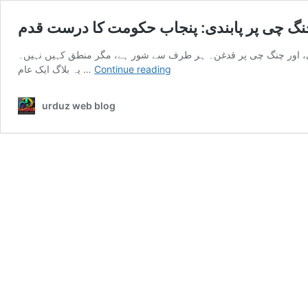
چنگ چی پر پابندی: پنجاب حکومت کا درست قدم
ائی، اور چنگ چی پر قدغن۔ ہر طرف سے شور ہے، مگر منطق کہیں نہیں۔
ہیلمٹ،
Continue reading
یہ بلاگ ایک عام …
کم
عمر
urduz web blog
ڈرائیور
اور
چنگ
چی
پر
پابندی:
پنجاب
حکومت
کا
درست
قدم